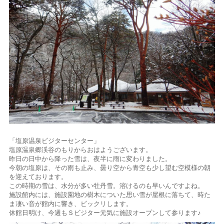
「塩原温泉ビジターセンター」
塩原温泉郷渓谷のもりからおはようございます。
昨日の日中から降った雪は、夜半に雨に変わりました。
今朝の塩原は、その雨も止み、曇り空から青空も少し望む空模様の朝
を迎えております。
この時期の雪は、水分が多い牡丹雪。溶けるのも早いんですよね。
施設館内には、施設園地の樹木についた思い雪が屋根に落ちて、時た
ま凄い音が館内に響き、ビックリします。
休館日明け、今週もＳビジター元気に施設オープンして参ります♪