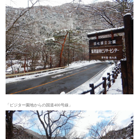
「ビジター園地からの国道400号線」