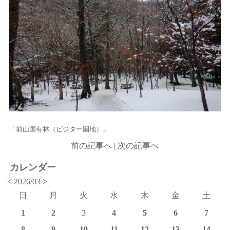
「前山国有林（ビジター園地）」
前の記事へ
|
次の記事へ
カレンダー
<
2026/03
>
日
月
火
水
木
金
土
1
2
3
4
5
6
7
8
9
10
11
12
13
14