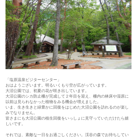
「塩原温泉ビジターセンター」
おはようございます。明るいくもり空が広がっています。
大沼公園では、初夏の花が咲き出しています。
大沼公園のシカ防止柵が完成して２年目を迎え、柵内の林床や湿原に
以前は見られなかった植物をみる機会が増えました。
いま、生き生きと緑豊かに回復をはじめた大沼公園を訪れるのが楽し
みでなりません。
皆さまにも大沼公園の植生回復をいっしょに見守っていただけたら嬉
しいです。
それでは、素敵な一日をお過ごしください。渓谷の森でお待ちしてい