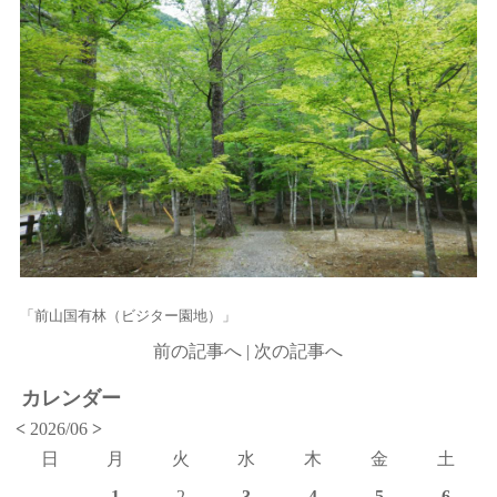
「前山国有林（ビジター園地）」
前の記事へ
|
次の記事へ
カレンダー
<
2026/06
>
日
月
火
水
木
金
土
1
2
3
4
5
6