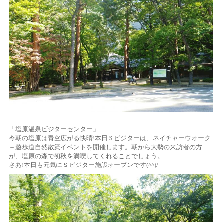
「塩原温泉ビジターセンター」
今朝の塩原は青空広がる快晴!本日Ｓビジターは、ネイチャーウオーク
＋遊歩道自然散策イベントを開催します。朝から大勢の来訪者の方
が、塩原の森で初秋を満喫してくれることでしょう。
さあ!本日も元気にＳビジター施設オープンです(^^)/