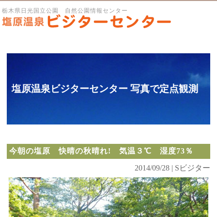
栃木県日光国立公園 自然公園情報センター
塩原温泉ビジターセンター 写真で定点観測
今朝の塩原 快晴の秋晴れ! 気温３℃ 湿度73％
2014/09/28 | Sビジター