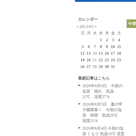
カレンダー
今
<
2013/05
>
日
月
火
水
木
金
土
1
2
3
4
5
6
7
8
9
10
11
12
13
14
15
16
17
18
19
20
21
22
23
24
25
26
27
28
29
30
31
最新記事はこちら
2026年8月6日 今朝の
塩原 晴れ 気温
22℃ 湿度57％
2026年8月5日 夏の甲
子園開幕！ 今朝の塩
原 快晴 気温20℃
湿度55％
2026年8月4日 今朝の塩
原 くもり 気温19℃ 湿度