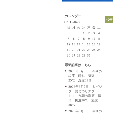
カレンダー
今
<
2015/04
>
日
月
火
水
木
金
土
1
2
3
4
5
6
7
8
9
10
11
12
13
14
15
16
17
18
19
20
21
22
23
24
25
26
27
28
29
30
最新記事はこちら
2026年8月8日 今朝の
塩原 晴れ 気温
25℃ 湿度59％
2026年8月7日 Ｓビジ
ター夏まつりスター
ト！ 今朝の塩原 晴
れ 気温26℃ 湿度
58％
2026年8月6日 今朝の