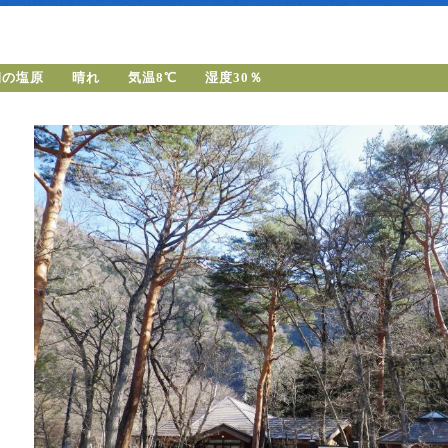
朝の塩原 晴れ 気温8℃ 湿度30％