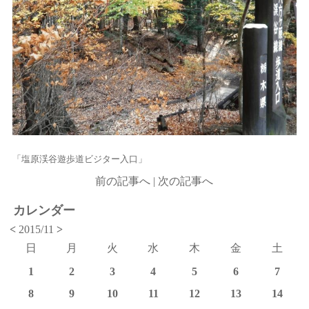
「塩原渓谷遊歩道ビジター入口」
前の記事へ
|
次の記事へ
カレンダー
<
2015/11
>
日
月
火
水
木
金
土
1
2
3
4
5
6
7
8
9
10
11
12
13
14