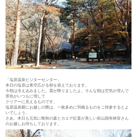
「塩原温泉ビジターセンター」
本日の塩原は青空広がる朝を迎えております。
今朝は冷え込みました。霜が降りましたよ。そんな朝は空気が澄んで
景色がいつもに増して
クリアーに見えるものです。
塩原温泉郷にお越しの際は、一枚多めに羽織るものをご持参するとよ
いでしょう。
さあ、本日も元気に晩秋の森とカエデ紅葉が美しい前山国有林皆さん
のお越しお待ちしております。