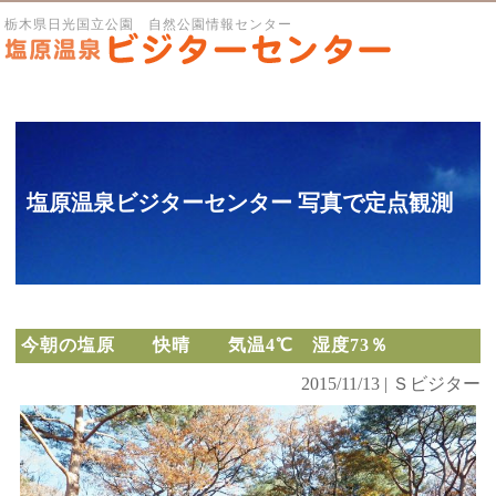
栃木県日光国立公園 自然公園情報センター
塩原温泉ビジターセンター 写真で定点観測
今朝の塩原 快晴 気温4℃ 湿度73％
2015/11/13 | Ｓビジター