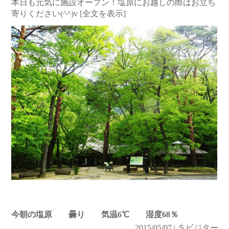
本日も元気に施設オープン！塩原にお越しの際はお立ち
寄りください(^^)v
[全文を表示]
今朝の塩原 曇り 気温6℃ 湿度68％
2015/05/07 | Ｓビジター