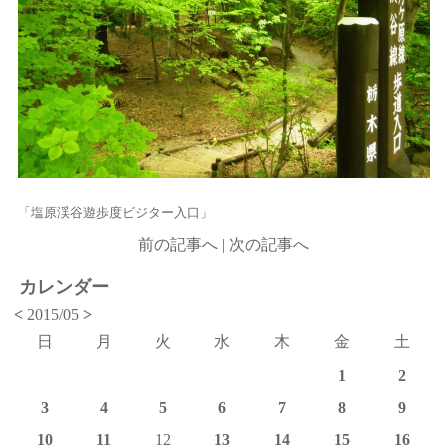
「塩原渓谷遊歩度ビジター入口」
前の記事へ
|
次の記事へ
カレンダー
<
2015/05
>
日
月
火
水
木
金
土
1
2
3
4
5
6
7
8
9
10
11
12
13
14
15
16