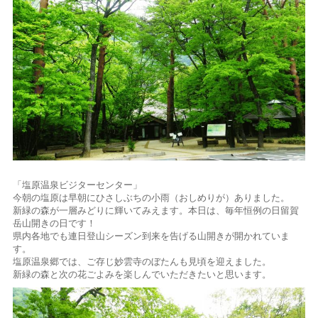
「塩原温泉ビジターセンター」
今朝の塩原は早朝にひさしぶちの小雨（おしめりが）ありました。
新緑の森が一層みどりに輝いてみえます。本日は、毎年恒例の日留賀
岳山開きの日です！
県内各地でも連日登山シーズン到来を告げる山開きが開かれていま
す。
塩原温泉郷では、ご存じ妙雲寺のぼたんも見頃を迎えました。
新緑の森と次の花ごよみを楽しんでいただきたいと思います。