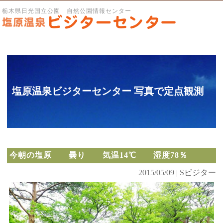
栃木県日光国立公園 自然公園情報センター
塩原温泉ビジターセンター 写真で定点観測
今朝の塩原 曇り 気温14℃ 湿度78％
2015/05/09 | Sビジター