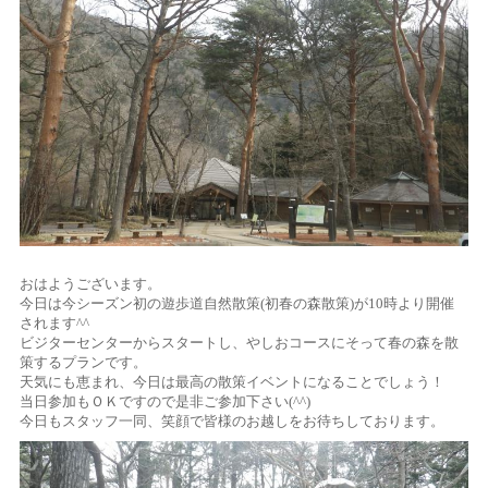
おはようございます。
今日は今シーズン初の遊歩道自然散策(初春の森散策)が10時より開催
されます^^
ビジターセンターからスタートし、やしおコースにそって春の森を散
策するプランです。
天気にも恵まれ、今日は最高の散策イベントになることでしょう！
当日参加もＯＫですので是非ご参加下さい(^^)
今日もスタッフ一同、笑顔で皆様のお越しをお待ちしております。