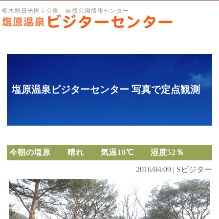
栃木県日光国立公園 自然公園情報センター
塩原温泉ビジターセンター 写真で定点観測
今朝の塩原 晴れ 気温10℃ 湿度52％
2016/04/09 | Sビジター