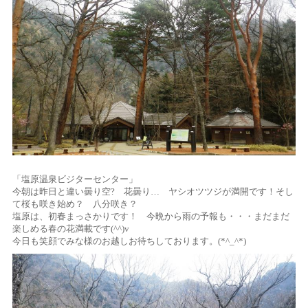
「塩原温泉ビジターセンター」
今朝は昨日と違い曇り空? 花曇り… ヤシオツツジが満開です！そし
て桜も咲き始め？ 八分咲き？
塩原は、初春まっさかりです！ 今晩から雨の予報も・・・まだまだ
楽しめる春の花満載です(^^)v
今日も笑顔でみな様のお越しお待ちしております。(*^_^*)