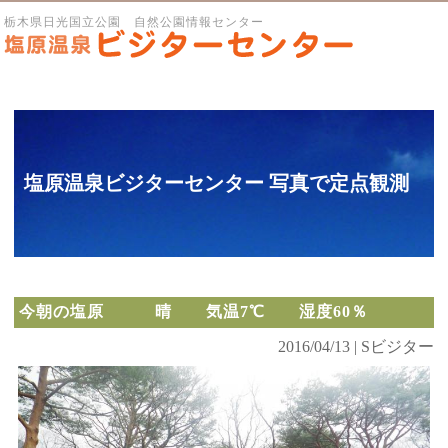
栃木県日光国立公園 自然公園情報センター
塩原温泉ビジターセンター 写真で定点観測
今朝の塩原 晴 気温7℃ 湿度60％
2016/04/13 | Sビジター