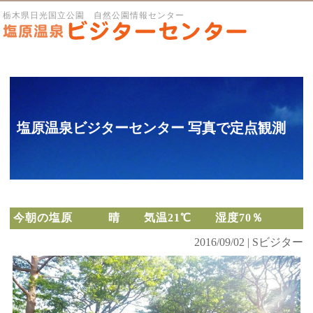
栃木県日光国立公園 自然公園情報センター
塩原温泉ビジターセンター 写真で定点観測
今朝の塩原 晴 気温21℃ 湿度70％
2016/09/02 | Sビジター