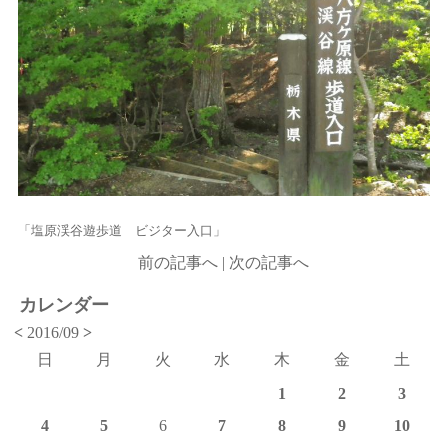
「塩原渓谷遊歩道 ビジター入口」
前の記事へ
|
次の記事へ
カレンダー
<
2016/09
>
日
月
火
水
木
金
土
1
2
3
4
5
6
7
8
9
10