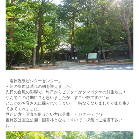
「塩原温泉ビジターセンター」
今朝の塩原は晴れの朝を迎えました。
先日の台風の影響で、昨日からビジターがタマゴタケの群生地に！
なんでこの時期に？と思いましたが、すごい数です(*^^)v
どこかのお客さんに採られてしまい、一時なくなりましたがまた生え
てきてくれました。
見たい方・写真を撮りたい方は是非、ビジターへ!(^^)
当施設は国立公園・国有林となりますので、採集はご遠慮下さい
ね…。