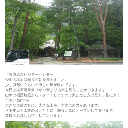
「塩原温泉ビジターセンター」
今朝の塩原は曇りの朝を迎えました。
少し肌寒いぐらいの涼しい風が吹いてます。
今日は塩原温泉祭りが11時より山車を見ることができますよ～！
山車は福渡地区からスタートしますので気になる方は是非、見にきて
下さいね(*^^)v
大きな太鼓の音に、大きな山車。非常に迫力があります。
さあ本日も太古の音とともに、施設元気にオープンして参ります。
皆様のお越しお待ちしております。