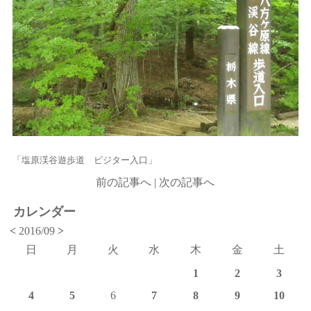
「塩原渓谷遊歩道 ビジター入口」
前の記事へ
|
次の記事へ
カレンダー
<
2016/09
>
日
月
火
水
木
金
土
1
2
3
4
5
6
7
8
9
10