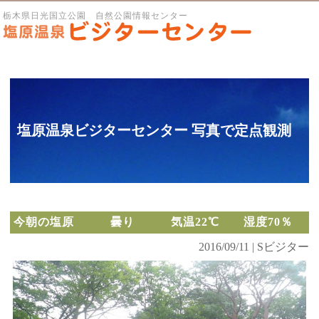
栃木県日光国立公園 自然公園情報センター
塩原温泉ビジターセンター 写真で定点観測
今朝の塩原 曇り 気温22℃ 湿度70％
2016/09/11 | Sビジター