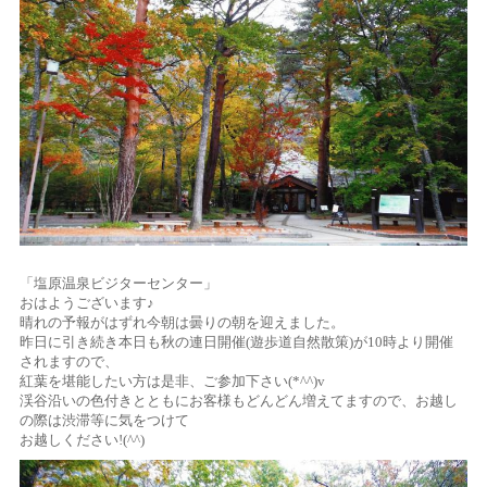
「塩原温泉ビジターセンター」
おはようございます♪
晴れの予報がはずれ今朝は曇りの朝を迎えました。
昨日に引き続き本日も秋の連日開催(遊歩道自然散策)が10時より開催
されますので、
紅葉を堪能したい方は是非、ご参加下さい(*^^)v
渓谷沿いの色付きとともにお客様もどんどん増えてますので、お越し
の際は渋滞等に気をつけて
お越しください!(^^)