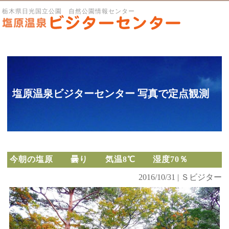
栃木県日光国立公園 自然公園情報センター
塩原温泉ビジターセンター 写真で定点観測
今朝の塩原 曇り 気温8℃ 湿度70％
2016/10/31 | Ｓビジター