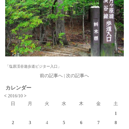
「塩原渓谷遊歩道ビジター入口」
前の記事へ
|
次の記事へ
カレンダー
<
2016/10
>
日
月
火
水
木
金
土
1
2
3
4
5
6
7
8