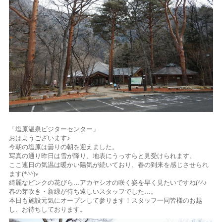
「塩原温泉ビジターセンター」
おはようございます♪
今朝の塩原は曇りの朝を迎えました。
写真の通り昨日は雪が降り、地表にうっすらと見受けられます。
ここ連日の気温は暖かい陽気が続いており、春の到来を感じさせられ
ます(*^^)v
綺麗なピンクの花びら…アカヤシオの咲く姿を早く見たいですね(^^♪
春の芽吹き・新緑が待ち遠しいスタッフでした…。
本日も施設元気にオープンして参ります！スタッフ一同皆様のお越
し、お待ちしております。