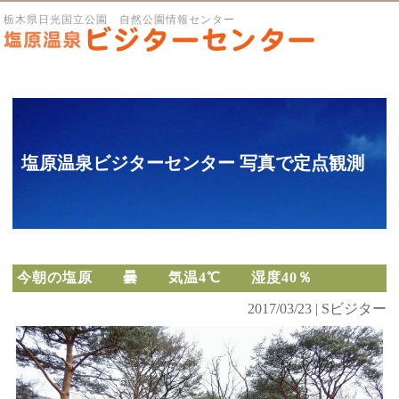
栃木県日光国立公園 自然公園情報センター
塩原温泉ビジターセンター 写真で定点観測
今朝の塩原 曇 気温4℃ 湿度40％
2017/03/23 | Sビジター