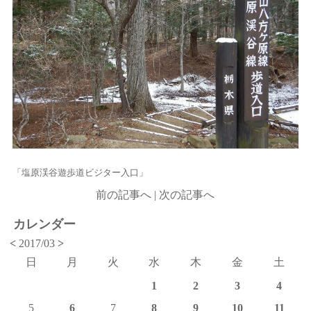
「塩原渓谷遊歩道ビジター入口」
前の記事へ
|
次の記事へ
カレンダー
<
2017/03
>
日
月
火
水
木
金
土
1
2
3
4
5
6
7
8
9
10
11