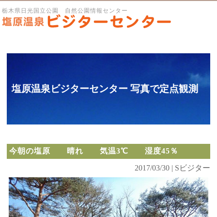
栃木県日光国立公園 自然公園情報センター
塩原温泉ビジターセンター 写真で定点観測
今朝の塩原 晴れ 気温3℃ 湿度45％
2017/03/30 | Sビジター