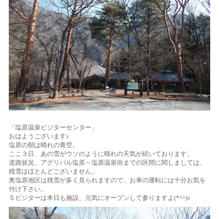
「塩原温泉ビジターセンター」
おはようございます♪
塩原の朝は晴れの青空。
ここ３日、あの雪がウソのように晴れの天気が続いております。
道路状況、アグリパル塩原～塩原温泉街までの区間に関しましては、
残雪はほとんどございません。
奥塩原地区は残雪が多く見られますので、お車の運転には十分お気を
付け下さい。
Ｓビジターは本日も施設、元気にオープンして参りますよ(*^^)v