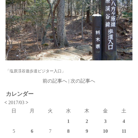
「塩原渓谷遊歩道ビジター入口」
前の記事へ
|
次の記事へ
カレンダー
<
2017/03
>
日
月
火
水
木
金
土
1
2
3
4
5
6
7
8
9
10
11