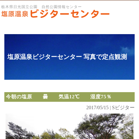
栃木県日光国立公園 自然公園情報センター
塩原温泉ビジターセンター 写真で定点観測
今朝の塩原 曇 気温12℃ 湿度75％
2017/05/15 | Sビジター