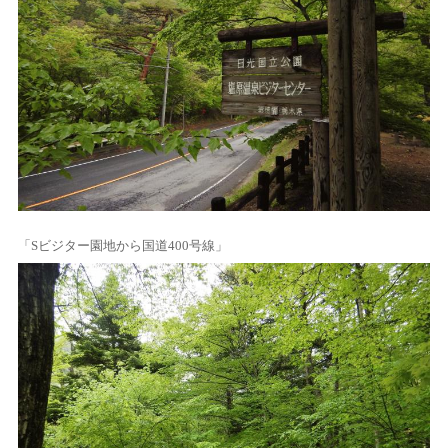
「Sビジター園地から国道400号線」