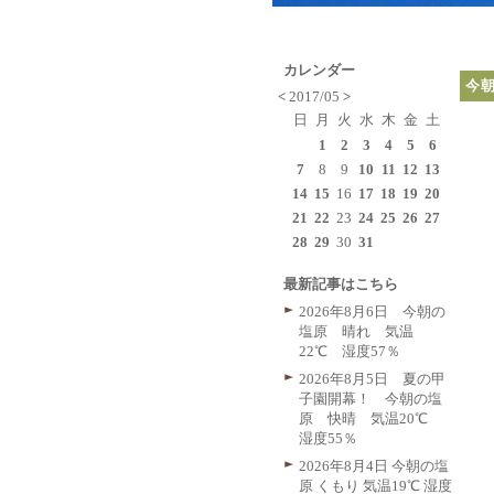
カレンダー
今
<
2017/05
>
日
月
火
水
木
金
土
1
2
3
4
5
6
7
8
9
10
11
12
13
14
15
16
17
18
19
20
21
22
23
24
25
26
27
28
29
30
31
最新記事はこちら
2026年8月6日 今朝の
塩原 晴れ 気温
22℃ 湿度57％
2026年8月5日 夏の甲
子園開幕！ 今朝の塩
原 快晴 気温20℃
湿度55％
2026年8月4日 今朝の塩
原 くもり 気温19℃ 湿度