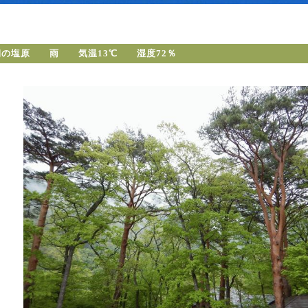
朝の塩原 雨 気温13℃ 湿度72％