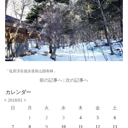
「塩原渓谷遊歩道前山国有林」
前の記事へ
|
次の記事へ
カレンダー
<
2018/01
>
日
月
火
水
木
金
土
1
2
3
4
5
6
7
8
9
10
11
12
13