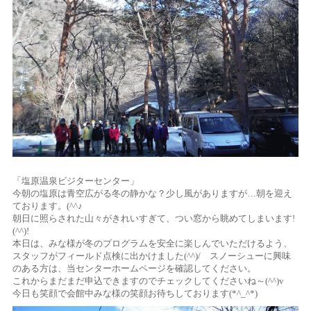
「塩原温泉ビジターセンター」
今朝の塩原は青空広がる冬の静かな？少し風がありますが…朝を迎え
ております。(^^♪
朝日に照らされた山々がきれいすぎて、つい窓から眺めてしまいます!
(^^)!
本日は、みな様が冬のプログラムを安全に楽しんでいただけるよう、
スタッフがフィールド点検に出かけました(^^)/ スノーシューに興味
のある方は、当センターホームページを確認してください。
これからまだまだ申込できますのでチェックしてくださいね～(^^)v
今日も笑顔で会館中みな様の笑顔お待ちしております(*^_^*)