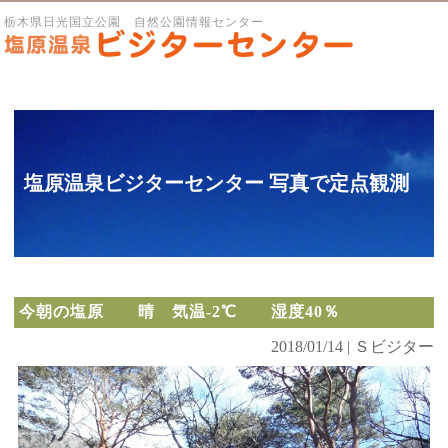
栃木県日光国立公園 自然公園情報センター
塩原温泉ビジターセンター 写真で定点観測
今朝の塩原 晴 気温-2℃ 湿度40％
2018/01/14 | Ｓビジター