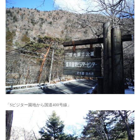
「Sビジター園地から国道400号線」