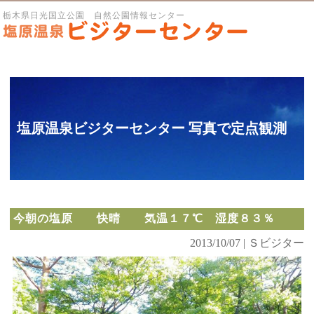
栃木県日光国立公園 自然公園情報センター
塩原温泉ビジターセンター 写真で定点観測
今朝の塩原 快晴 気温１７℃ 湿度８３％
2013/10/07 | Ｓビジター