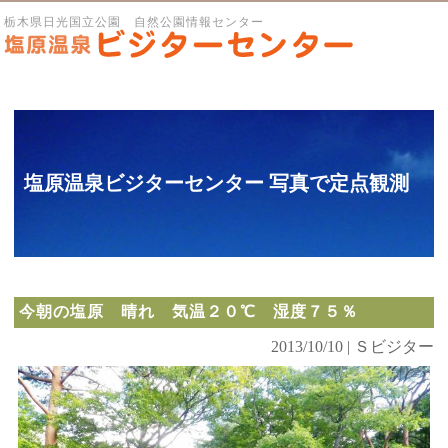
栃木県日光国立公園 自然公園情報センター
塩原温泉ビジターセンター 写真で定点観測
今朝の塩原 晴れ 気温２０℃ 湿度７５％
2013/10/10 | Ｓビジター