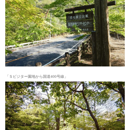
「Ｓビジター園地から国道400号線」