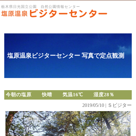
栃木県日光国立公園 自然公園情報センター
塩原温泉ビジターセンター 写真で定点観測
今朝の塩原 快晴 気温16℃ 湿度28％
2019/05/10 | Ｓビジター