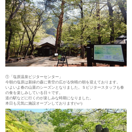
①「塩原温泉ビジターセンター」
今朝の塩原は新緑の森に青空の広がる快晴の朝を迎えております。
いよいよ春の山菜のシーズンとなりました。Ｓビジタースタッフも春
の食を楽しみしている日々です。
道の駅などに行くのが楽しみな時期になりました。
本日も元気に施設オープンしております(^o^)