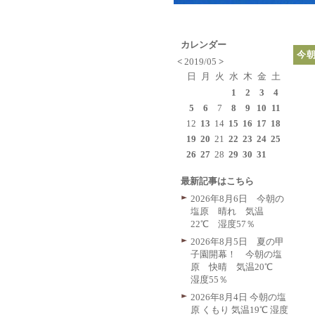
カレンダー
今
<
2019/05
>
日
月
火
水
木
金
土
1
2
3
4
5
6
7
8
9
10
11
12
13
14
15
16
17
18
19
20
21
22
23
24
25
26
27
28
29
30
31
最新記事はこちら
2026年8月6日 今朝の
塩原 晴れ 気温
22℃ 湿度57％
2026年8月5日 夏の甲
子園開幕！ 今朝の塩
原 快晴 気温20℃
湿度55％
2026年8月4日 今朝の塩
原 くもり 気温19℃ 湿度