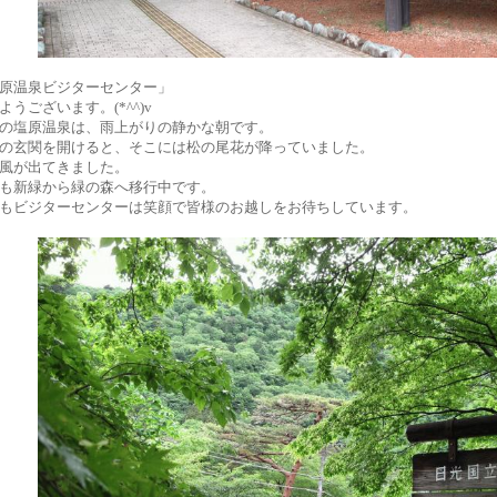
原温泉ビジターセンター」
ようございます。(*^^)v
の塩原温泉は、雨上がりの静かな朝です。
の玄関を開けると、そこには松の尾花が降っていました。
風が出てきました。
も新緑から緑の森へ移行中です。
もビジターセンターは笑顔で皆様のお越しをお待ちしています。