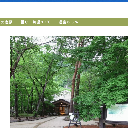
朝の塩原 曇り 気温１3℃ 湿度６３％