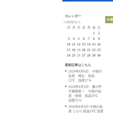
カレンダー
今
<
2019/11
>
日
月
火
水
木
金
土
1
2
3
4
5
6
7
8
9
10
11
12
13
14
15
16
17
18
19
20
21
22
23
24
25
26
27
28
29
30
最新記事はこちら
2026年8月6日 今朝の
塩原 晴れ 気温
22℃ 湿度57％
2026年8月5日 夏の甲
子園開幕！ 今朝の塩
原 快晴 気温20℃
湿度55％
2026年8月4日 今朝の塩
原 くもり 気温19℃ 湿度