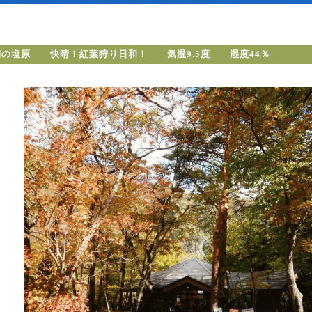
朝の塩原 快晴！紅葉狩り日和！ 気温9.5度 湿度44％