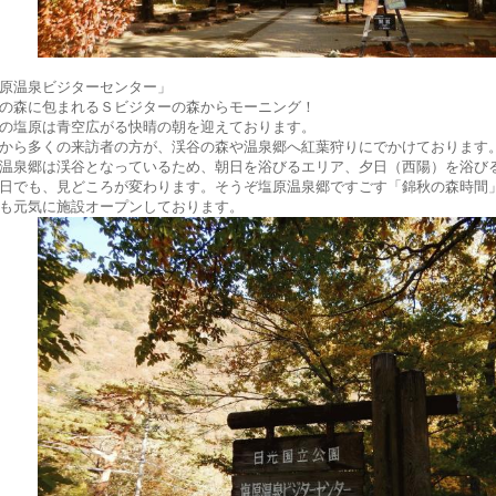
原温泉ビジターセンター」
の森に包まれるＳビジターの森からモーニング！
の塩原は青空広がる快晴の朝を迎えております。
から多くの来訪者の方が、渓谷の森や温泉郷へ紅葉狩りにでかけております
温泉郷は渓谷となっているため、朝日を浴びるエリア、夕日（西陽）を浴び
日でも、見どころが変わります。そうぞ塩原温泉郷ですごす「錦秋の森時間
も元気に施設オープンしております。