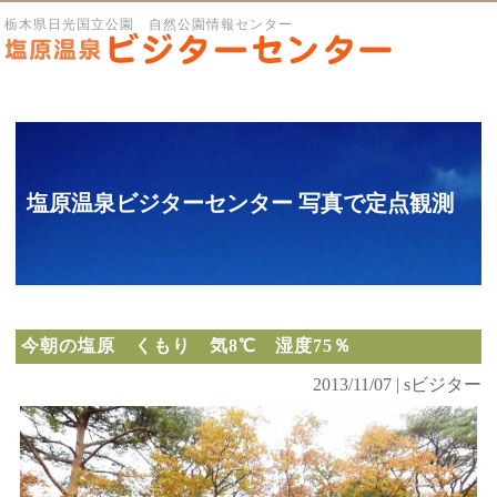
栃木県日光国立公園 自然公園情報センター
塩原温泉ビジターセンター 写真で定点観測
今朝の塩原 くもり 気8℃ 湿度75％
2013/11/07 | sビジター