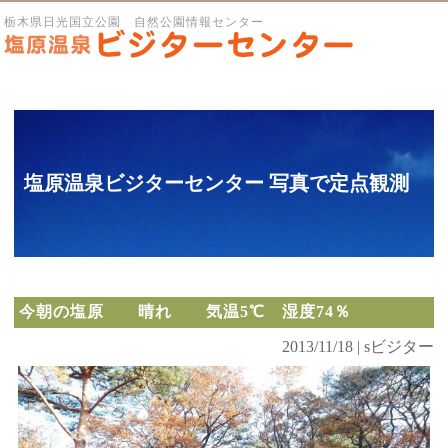
栃木県日光国立公園 自然公園情報センター
塩原温泉ビジターセンター 写真で定点観測
今朝の塩原 晴れ 気温5℃ 湿度74％
2013/11/18 | sビジター