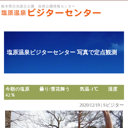
栃木県日光国立公園 自然公園情報センター
塩原温泉ビジターセンター 写真で定点観測
今朝の塩原 曇り/雪花舞う 気温-1℃ 湿度
42％
2020/12/19 | Sビジター