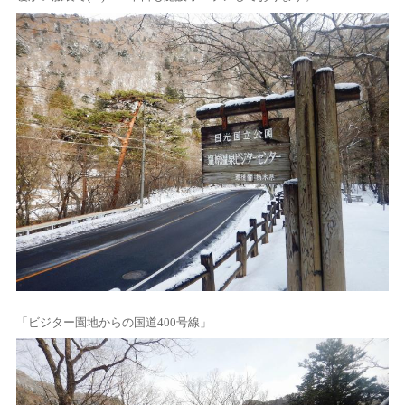
「ビジター園地からの国道400号線」