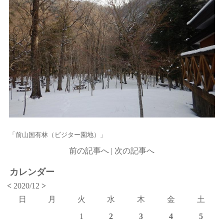
「前山国有林（ビジター園地）」
前の記事へ
|
次の記事へ
カレンダー
<
2020/12
>
日
月
火
水
木
金
土
1
2
3
4
5