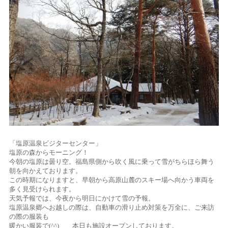
「塩原温泉ビジターセンター」
塩原の森からモーニング！
今朝の塩原は曇り空。福島県側から吹く風に乗って雪がちらほら舞う
朝を向かえております。
この時期になりますと、早朝から高原山麓のスキー場へ向かう車両を
多く見受けられます。
天気予報では、今夜から明日にかけて雪の予報。
塩原温泉郷へお越しの際は、自動車の滑り止め対策を万全に、ご来訪
の際の服装も
暖かい服装で(^^) 本日も施設オープンしております。