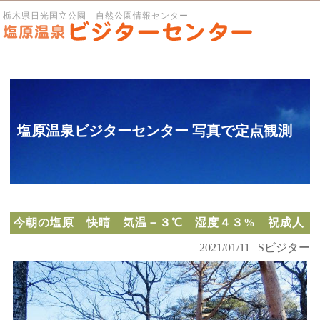
栃木県日光国立公園 自然公園情報センター
塩原温泉ビジターセンター 写真で定点観測
今朝の塩原 快晴 気温－３℃ 湿度４３% 祝成人
2021/01/11 | Sビジター