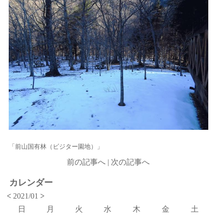
「前山国有林（ビジター園地）」
前の記事へ
|
次の記事へ
カレンダー
<
2021/01
>
日
月
火
水
木
金
土