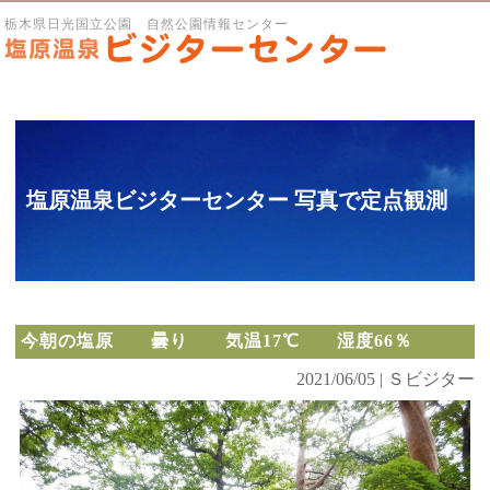
栃木県日光国立公園 自然公園情報センター
塩原温泉ビジターセンター 写真で定点観測
今朝の塩原 曇り 気温17℃ 湿度66％
2021/06/05 | Ｓビジター