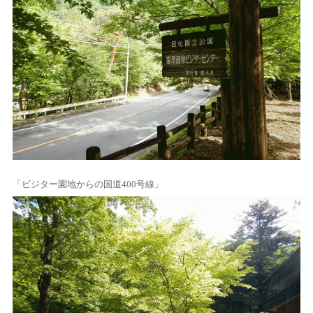
「ビジター園地からの国道400号線」