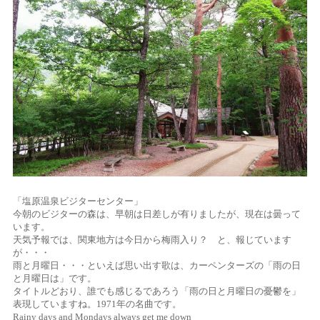
「塩原温泉ビジターセンター」
今朝のビジターの森は、早朝は日差しが有りましたが、現在は曇って
います。
天気予報では、関東地方は今日から梅雨入り？ と、報じています
が・・・
雨と月曜日・・・といえば思い出す歌は、カーペンターズの「雨の日
と月曜日は」です。
タイトルどおり、誰でも感じるであろう「雨の日と月曜日の憂鬱を」
表現していますね。1971年の名曲です。
Rainy days and Mondays always get me down