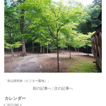
「前山国有林（ビジター園地）」
前の記事へ
|
次の記事へ
カレンダー
<
2021/06
>