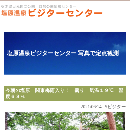
栃木県日光国立公園 自然公園情報センター
塩原温泉ビジターセンター 写真で定点観測
今朝の塩原 関東梅雨入り！ 曇り 気温１９℃ 湿
度６３%
2021/06/14 | Sビジター