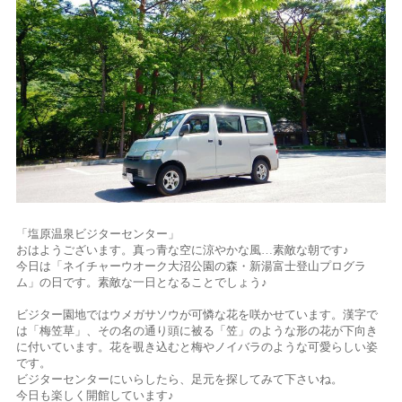
「塩原温泉ビジターセンター」
おはようございます。真っ青な空に涼やかな風…素敵な朝です♪
今日は「ネイチャーウオーク大沼公園の森・新湯富士登山プログラ
ム」の日です。素敵な一日となることでしょう♪
ビジター園地ではウメガサソウが可憐な花を咲かせています。漢字で
は「梅笠草」、その名の通り頭に被る「笠」のような形の花が下向き
に付いています。花を覗き込むと梅やノイバラのような可愛らしい姿
です。
ビジターセンターにいらしたら、足元を探してみて下さいね。
今日も楽しく開館しています♪