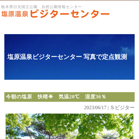
栃木県日光国立公園 自然公園情報センター
塩原温泉ビジターセンター 写真で定点観測
今朝の塩原 快晴☀ 気温20℃ 湿度36％
2023/06/17 | Ｓビジター