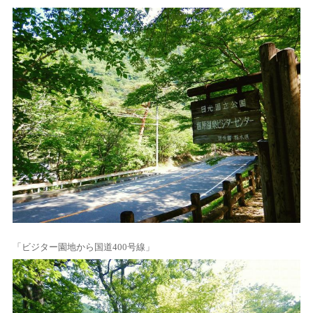
「ビジター園地から国道400号線」