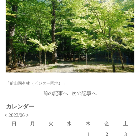
「前山国有林（ビジター園地）」
前の記事へ
|
次の記事へ
カレンダー
<
2023/06
>
日
月
火
水
木
金
土
1
2
3