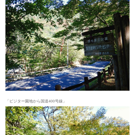
「ビジター園地から国道400号線」