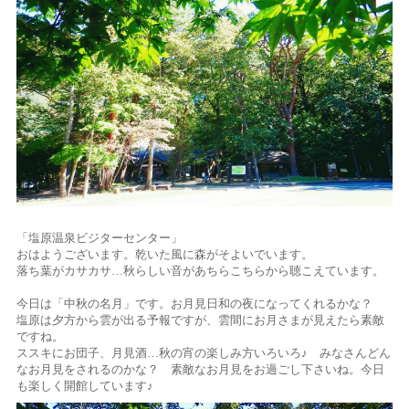
「塩原温泉ビジターセンター」
おはようございます。乾いた風に森がそよいでいます。
落ち葉がカサカサ…秋らしい音があちらこちらから聴こえています。
今日は「中秋の名月」です。お月見日和の夜になってくれるかな？
塩原は夕方から雲が出る予報ですが、雲間にお月さまが見えたら素敵
ですね。
ススキにお団子、月見酒…秋の宵の楽しみ方いろいろ♪ みなさんどん
なお月見をされるのかな？ 素敵なお月見をお過ごし下さいね。今日
も楽しく開館しています♪