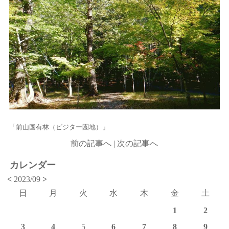
「前山国有林（ビジター園地）」
前の記事へ
|
次の記事へ
カレンダー
<
2023/09
>
日
月
火
水
木
金
土
1
2
3
4
5
6
7
8
9