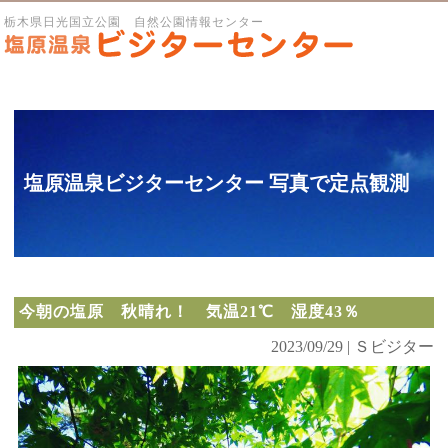
栃木県日光国立公園 自然公園情報センター
塩原温泉ビジターセンター 写真で定点観測
今朝の塩原 秋晴れ！ 気温21℃ 湿度43％
2023/09/29 | Ｓビジター