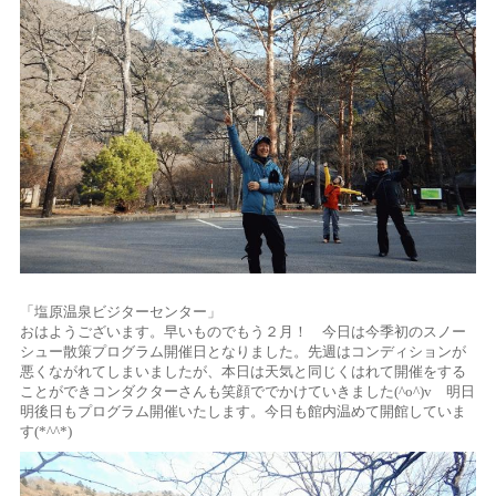
「塩原温泉ビジターセンター」
おはようございます。早いものでもう２月！ 今日は今季初のスノー
シュー散策プログラム開催日となりました。先週はコンディションが
悪くながれてしまいましたが、本日は天気と同じくはれて開催をする
ことができコンダクターさんも笑顔ででかけていきました(^o^)v 明日
明後日もプログラム開催いたします。今日も館内温めて開館していま
す(*^^*)