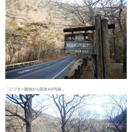
「ビジター園地から国道400号線」