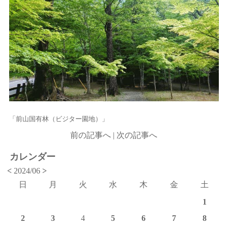
「前山国有林（ビジター園地）」
前の記事へ
|
次の記事へ
カレンダー
<
2024/06
>
日
月
火
水
木
金
土
1
2
3
4
5
6
7
8