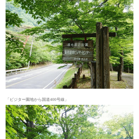
「ビジター園地から国道400号線」