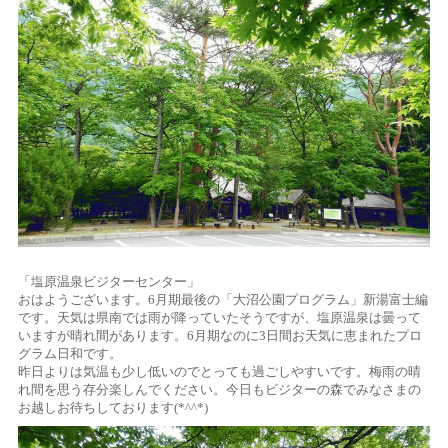
「塩原温泉ビジターセンター」
おはようございます。6月期最後の「大沼公園プログラム」新湯富士編
です。天気は県南では雨が降っていたそうですが、塩原温泉は曇って
いますが晴れ間があります。6月期なのに3日間お天気に恵まれたプロ
グラム日和です。
昨日よりは気温も少し低いのでとっても過ごしやすいです。梅雨の晴
れ間を思う存分楽しんでください。今日もビジターの森でみなさまの
お越しお待ちしております(*^^*)