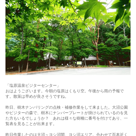
「塩原温泉ビジターセンター」
おはようございます。今朝の塩原はくもり空。午後から雨の予報で
す。散策は早めが良さそうですね。
昨日、樹木ナンバリングの点検・補修作業をして来ました。大沼公園
やビジターの森で、樹木にナンバープレートが掛けられているのを見
た方もいるでしょうか？ あれは様々な樹種に番号を付けてあり、一
覧表を見ることが出来ます。
昨日作業したのは大沼～ヨシ沼間、ヨシ沼エリア。合わせて百本近く