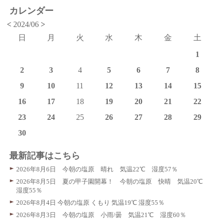
カレンダー
<
2024/06
>
日
月
火
水
木
金
土
1
2
3
4
5
6
7
8
9
10
11
12
13
14
15
16
17
18
19
20
21
22
23
24
25
26
27
28
29
30
最新記事はこちら
2026年8月6日 今朝の塩原 晴れ 気温22℃ 湿度57％
2026年8月5日 夏の甲子園開幕！ 今朝の塩原 快晴 気温20℃
湿度55％
2026年8月4日 今朝の塩原 くもり 気温19℃ 湿度55％
2026年8月3日 今朝の塩原 小雨/曇 気温21℃ 湿度60％