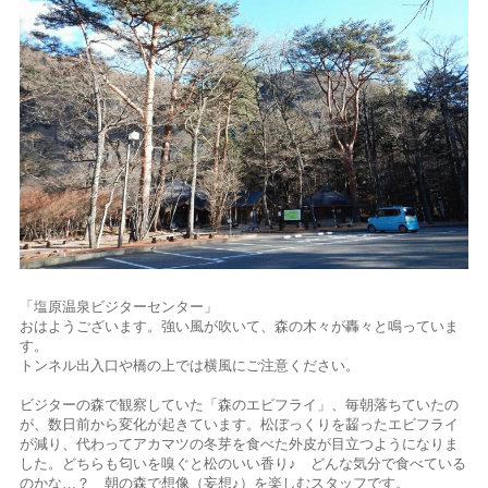
「塩原温泉ビジターセンター」
おはようございます。強い風が吹いて、森の木々が轟々と鳴っていま
す。
トンネル出入口や橋の上では横風にご注意ください。
ビジターの森で観察していた「森のエビフライ」、毎朝落ちていたの
が、数日前から変化が起きています。松ぼっくりを齧ったエビフライ
が減り、代わってアカマツの冬芽を食べた外皮が目立つようになりま
した。どちらも匂いを嗅ぐと松のいい香り♪ どんな気分で食べている
のかな…？ 朝の森で想像（妄想♪）を楽しむスタッフです。