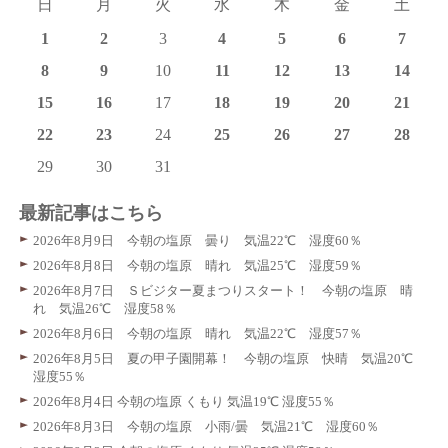
日
月
火
水
木
金
土
1
2
3
4
5
6
7
8
9
10
11
12
13
14
15
16
17
18
19
20
21
22
23
24
25
26
27
28
29
30
31
最新記事はこちら
2026年8月9日 今朝の塩原 曇り 気温22℃ 湿度60％
2026年8月8日 今朝の塩原 晴れ 気温25℃ 湿度59％
2026年8月7日 Ｓビジター夏まつりスタート！ 今朝の塩原 晴
れ 気温26℃ 湿度58％
2026年8月6日 今朝の塩原 晴れ 気温22℃ 湿度57％
2026年8月5日 夏の甲子園開幕！ 今朝の塩原 快晴 気温20℃
湿度55％
2026年8月4日 今朝の塩原 くもり 気温19℃ 湿度55％
2026年8月3日 今朝の塩原 小雨/曇 気温21℃ 湿度60％