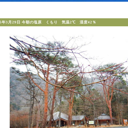
25年3月29日 今朝の塩原 くもり 気温2℃ 湿度42％