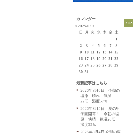
カレンダー
20
<
2025/03
>
日
月
火
水
木
金
土
1
2
3
4
5
6
7
8
9
10
11
12
13
14
15
16
17
18
19
20
21
22
23
24
25
26
27
28
29
30
31
最新記事はこちら
2026年8月6日 今朝の
塩原 晴れ 気温
22℃ 湿度57％
2026年8月5日 夏の甲
子園開幕！ 今朝の塩
原 快晴 気温20℃
湿度55％
2026年8月4日 今朝の塩