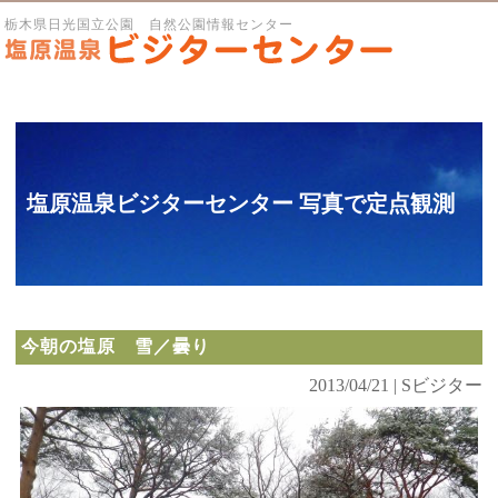
栃木県日光国立公園 自然公園情報センター
塩原温泉ビジターセンター 写真で定点観測
今朝の塩原 雪／曇り
2013/04/21 | Sビジター