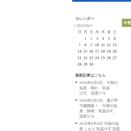
カレンダー
今
<
2013/04
>
日
月
火
水
木
金
土
1
2
3
4
5
6
7
8
9
10
11
12
13
14
15
16
17
18
19
20
21
22
23
24
25
26
27
28
29
30
最新記事はこちら
2026年8月6日 今朝の
塩原 晴れ 気温
22℃ 湿度57％
2026年8月5日 夏の甲
子園開幕！ 今朝の塩
原 快晴 気温20℃
湿度55％
2026年8月4日 今朝の塩
原 くもり 気温19℃ 湿度