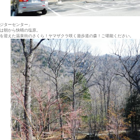
ジターセンター」
は朝から快晴の塩原。
を迎えた温泉街のさくら！ヤマザクラ咲く遊歩道の森！ご堪能ください。