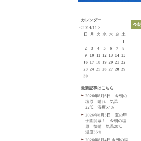
カレンダー
今
<
2014/11
>
日
月
火
水
木
金
土
1
2
3
4
5
6
7
8
9
10
11
12
13
14
15
16
17
18
19
20
21
22
23
24
25
26
27
28
29
30
最新記事はこちら
2026年8月6日 今朝の
塩原 晴れ 気温
22℃ 湿度57％
2026年8月5日 夏の甲
子園開幕！ 今朝の塩
原 快晴 気温20℃
湿度55％
2026年8月4日 今朝の塩