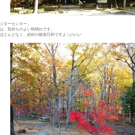
ジターセンター」
は、気持ちのよい秋晴れです。
ほとんどなく、絶好の散策日和ですよ＼(^o^)／