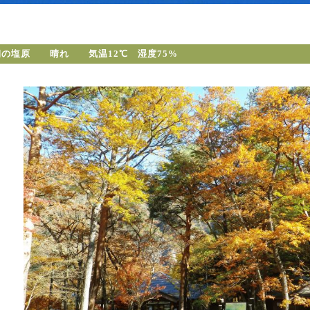
朝の塩原 晴れ 気温12℃ 湿度75%