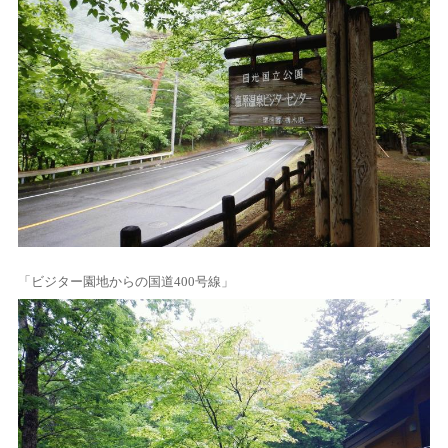
「ビジター園地からの国道400号線」