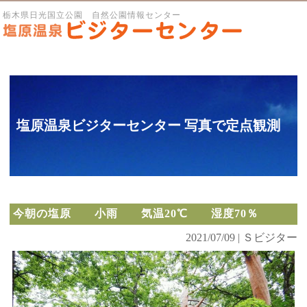
栃木県日光国立公園 自然公園情報センター
塩原温泉ビジターセンター 写真で定点観測
今朝の塩原 小雨 気温20℃ 湿度70％
2021/07/09 | Ｓビジター