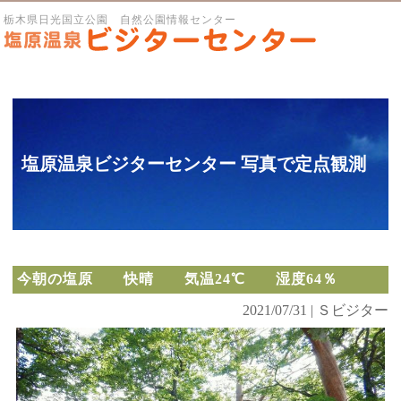
栃木県日光国立公園 自然公園情報センター
塩原温泉ビジターセンター 写真で定点観測
今朝の塩原 快晴 気温24℃ 湿度64％
2021/07/31 | Ｓビジター