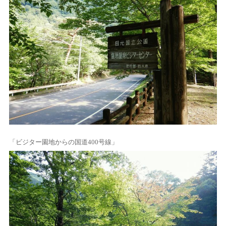
「ビジター園地からの国道400号線」