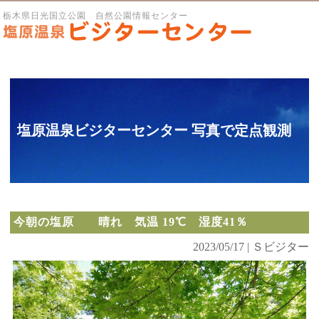
栃木県日光国立公園 自然公園情報センター
塩原温泉ビジターセンター 写真で定点観測
今朝の塩原 晴れ 気温 19℃ 湿度41％
2023/05/17 | Ｓビジター