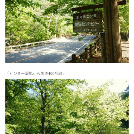
「ビジター園地から国道400号線」