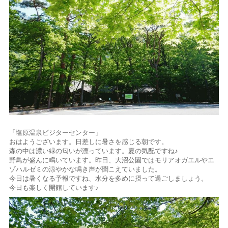
「塩原温泉ビジターセンター」
おはようございます。日差しに暑さを感じる朝です。
森の中は濃い緑の匂いが漂っています。夏の気配ですね♪
野鳥が盛んに鳴いています。昨日、大沼公園ではモリアオガエルやエ
ゾハルゼミの涼やかな鳴き声が聞こえていました。
今日は暑くなる予報ですね、水分を多めに摂って過ごしましょう。
今日も楽しく開館しています♪