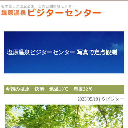
栃木県日光国立公園 自然公園情報センター
塩原温泉ビジターセンター 写真で定点観測
今朝の塩原 快晴 気温18℃ 湿度32％
2023/05/18 | Ｓビジター