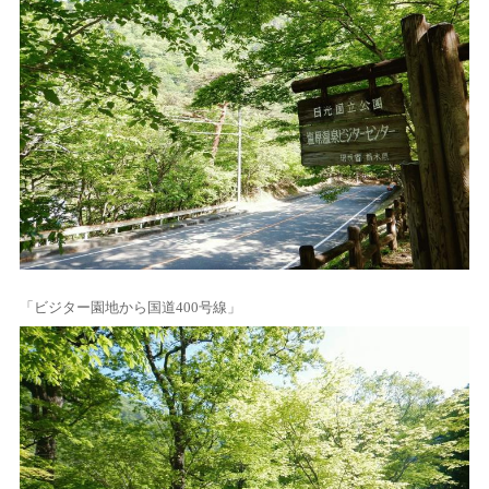
「ビジター園地から国道400号線」