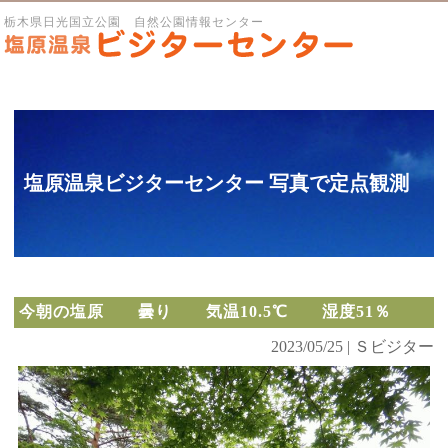
栃木県日光国立公園 自然公園情報センター
塩原温泉ビジターセンター 写真で定点観測
今朝の塩原 曇り 気温10.5℃ 湿度51％
2023/05/25 | Ｓビジター