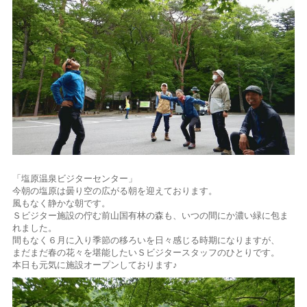
「塩原温泉ビジターセンター」
今朝の塩原は曇り空の広がる朝を迎えております。
風もなく静かな朝です。
Ｓビジター施設の佇む前山国有林の森も、いつの間にか濃い緑に包ま
れました。
間もなく６月に入り季節の移ろいを日々感じる時期になりますが、
まだまだ春の花々を堪能したいＳビジタースタッフのひとりです。
本日も元気に施設オープンしております♪