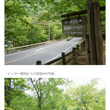
「ビジター園地からの国道400号線」