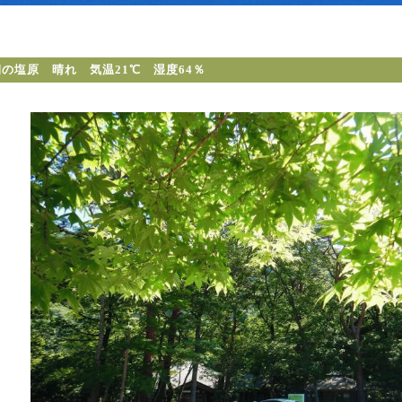
の塩原 晴れ 気温21℃ 湿度64％