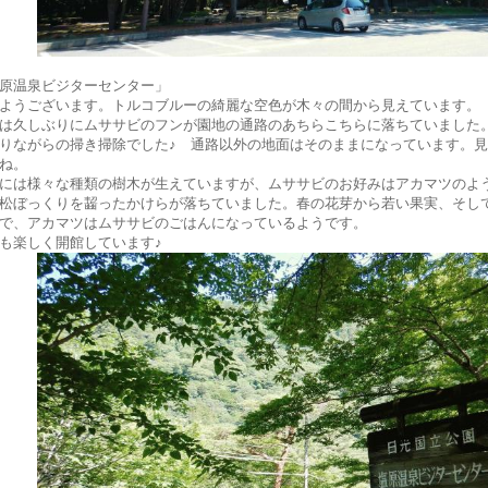
原温泉ビジターセンター」
ようございます。トルコブルーの綺麗な空色が木々の間から見えています。
は久しぶりにムササビのフンが園地の通路のあちらこちらに落ちていました
りながらの掃き掃除でした♪ 通路以外の地面はそのままになっています。
ね。
には様々な種類の樹木が生えていますが、ムササビのお好みはアカマツのよ
松ぼっくりを齧ったかけらが落ちていました。春の花芽から若い果実、そし
で、アカマツはムササビのごはんになっているようです。
も楽しく開館しています♪