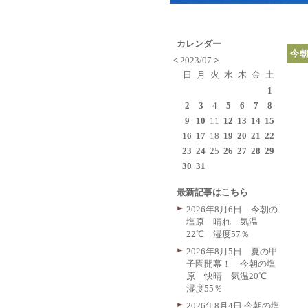
カレンダー
今朝
<
2023/07
>
日
月
火
水
木
金
土
1
2
3
4
5
6
7
8
9
10
11
12
13
14
15
16
17
18
19
20
21
22
23
24
25
26
27
28
29
30
31
最新記事はこちら
2026年8月6日 今朝の
塩原 晴れ 気温
22℃ 湿度57％
2026年8月5日 夏の甲
子園開幕！ 今朝の塩
原 快晴 気温20℃
湿度55％
2026年8月4日 今朝の塩