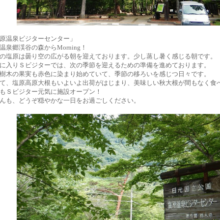
原温泉ビジターセンター」
温泉郷渓谷の森からMorning！
の塩原は曇り空の広がる朝を迎えております。少し蒸し暑く感じる朝です。
に入りＳビジターでは、次の季節を迎えるための準備を進めております。
樹木の果実も赤色に染まり始めていて、季節の移ろいを感じつ日々です。
て、塩原高原大根もいよいよ出荷がはじまり、美味しい秋大根が間もなく食
もＳビジター元気に施設オープン！
んも、どうぞ穏やかな一日をお過ごしください。