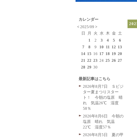
カレンダー
20
<
2025/09
>
日
月
火
水
木
金
土
1
2
3
4
5
6
7
8
9
10
11
12
13
14
15
16
17
18
19
20
21
22
23
24
25
26
27
28
29
30
最新記事はこちら
2026年8月7日 Ｓビジ
ター夏まつりスター
ト！ 今朝の塩原 晴
れ 気温26℃ 湿度
58％
2026年8月6日 今朝の
塩原 晴れ 気温
22℃ 湿度57％
2026年8月5日 夏の甲