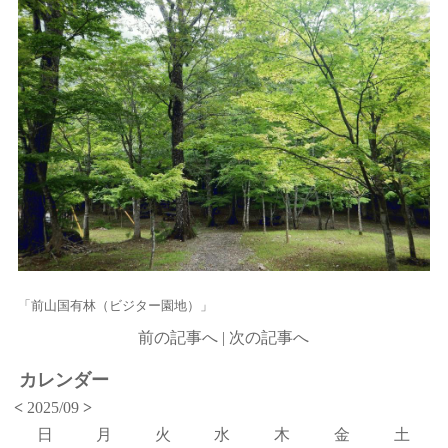
「前山国有林（ビジター園地）」
前の記事へ
|
次の記事へ
カレンダー
<
2025/09
>
日
月
火
水
木
金
土