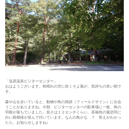
「塩原温泉ビジターセンター」
おはようございます。秋晴れの空に吹くそよ風が、気持ちの良い朝で
す。
森や山を歩いていると、動物や鳥の痕跡（フィールドサイン）に出会
うことがありますね。今朝、ビジターセンターの駐車場に一枚、鳥の
羽根が落ちていました。長さは１２センチくらい、茶褐色の風切羽に
白い斑模様が並んで付いています。なんの鳥かな…？ 答えがわかっ
たら、お知らせしますね♪