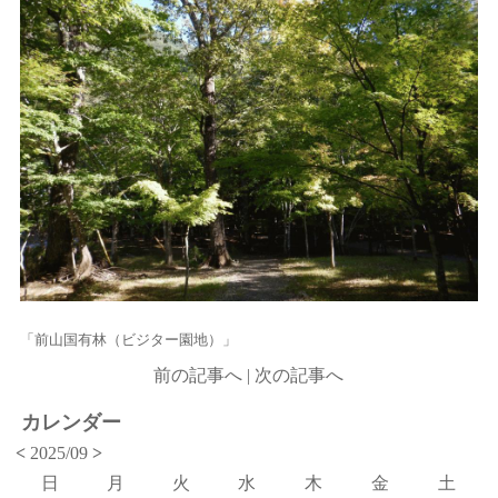
「前山国有林（ビジター園地）」
前の記事へ
|
次の記事へ
カレンダー
<
2025/09
>
日
月
火
水
木
金
土