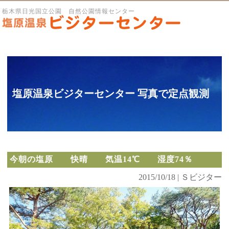
栃木県日光国立公園 自然公園情報センター
塩原温泉ビジターセンター 写真で定点観測
今朝の塩原 快晴 気温14℃ 湿度74％
2015/10/18 | Ｓビジター