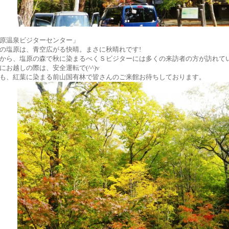
原温泉ビジターセンター」
の塩原は、青空広がる快晴。まさに秋晴れです!
から、塩原の森で秋に染まるべくＳビジターには多くの来訪者の方が訪れて
にお越しの際は、安全運転で(^^)v
も、紅葉に染まる前山国有林で皆さんのご来館お待ちしております。