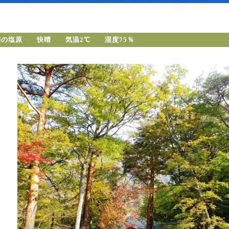
朝の塩原 快晴 気温2℃ 湿度75％