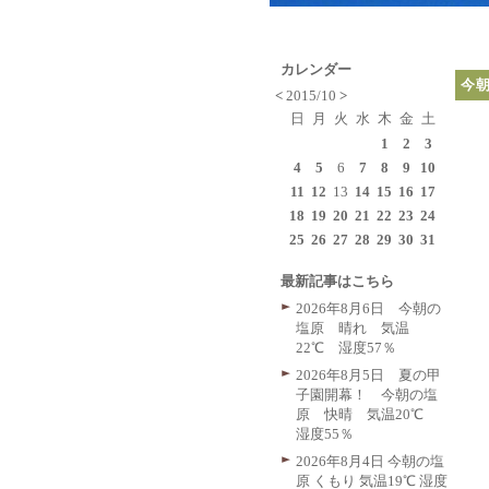
カレンダー
今
<
2015/10
>
日
月
火
水
木
金
土
1
2
3
4
5
6
7
8
9
10
11
12
13
14
15
16
17
18
19
20
21
22
23
24
25
26
27
28
29
30
31
最新記事はこちら
2026年8月6日 今朝の
塩原 晴れ 気温
22℃ 湿度57％
2026年8月5日 夏の甲
子園開幕！ 今朝の塩
原 快晴 気温20℃
湿度55％
2026年8月4日 今朝の塩
原 くもり 気温19℃ 湿度